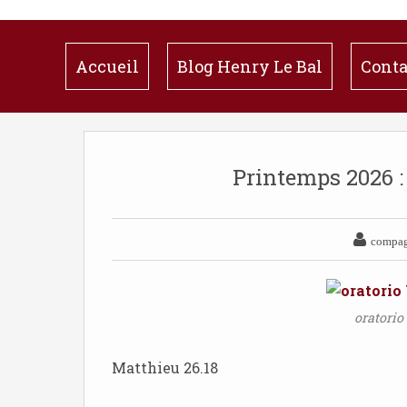
Accueil
Blog Henry Le Bal
Conta
Printemps 2026 :

compagn
oratorio
Matthieu 26.18