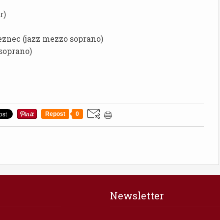
r)
eznec (jazz mezzo soprano)
soprano)
Repost
0
Newsletter