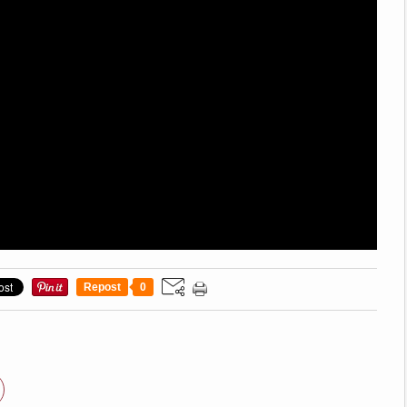
Repost
0