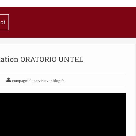
ct
ntation ORATORIO UNTEL

compagnieleparvis.over-blog.fr