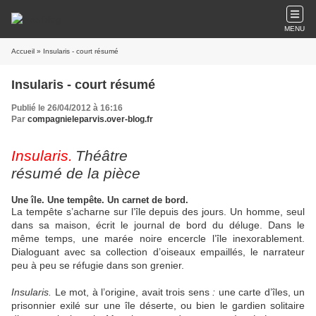
MENU
Accueil
» Insularis - court résumé
Insularis - court résumé
Publié le 26/04/2012 à 16:16
Par
compagnieleparvis.over-blog.fr
Insularis.
Théâtre
résumé de la pièce
Une île. Une tempête. Un carnet de bord.
La tempête s’acharne sur l’île depuis des jours. Un homme, seul
dans sa maison, écrit le journal de bord du déluge. Dans le
même temps, une marée noire encercle l’île inexorablement.
Dialoguant avec sa collection d’oiseaux empaillés, le narrateur
peu à peu se réfugie dans son grenier.
Insularis.
Le mot, à l’origine, avait trois sens
:
une carte d’îles, un
prisonnier exilé sur une île déserte, ou bien le gardien solitaire