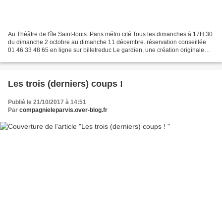
Au Théâtre de l'île Saint-louis. Paris métro cité Tous les dimanches à 17H 30
du dimanche 2 octobre au dimanche 11 décembre. réservation conseillée
01 46 33 48 65 en ligne sur billetreduc Le gardien, une création originale
2022 associant théâtre, marionnette...
Les trois (derniers) coups !
Publié le 21/10/2017 à 14:51
Par
compagnieleparvis.over-blog.fr