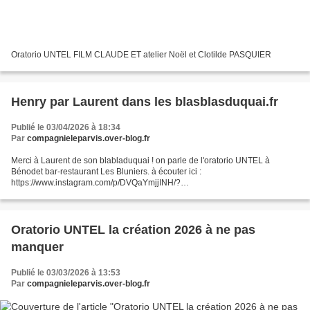
Oratorio UNTEL FILM CLAUDE ET atelier Noël et Clotilde PASQUIER
Henry par Laurent dans les blasblasduquai.fr
Publié le 03/04/2026 à 18:34
Par
compagnieleparvis.over-blog.fr
Merci à Laurent de son blabladuquai ! on parle de l'oratorio UNTEL à
Bénodet bar-restaurant Les Bluniers. à écouter ici :
https://www.instagram.com/p/DVQaYmjjINH/?
utm_source=ig_web_copy_link&igsh=MzRlODBiNWFlZA== ou là :
https://www.vodio.fr/vodiothe...
Oratorio UNTEL la création 2026 à ne pas
manquer
Publié le 03/03/2026 à 13:53
Par
compagnieleparvis.over-blog.fr