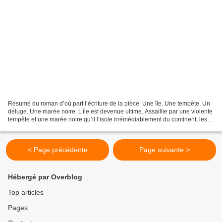
Résumé du roman d’où part l’écriture de la pièce. Une île. Une tempête. Un
déluge. Une marée noire. L’île est devenue ultime. Assaillie par une violente
tempête et une marée noire qu’il l’isole irrémédiablement du continent, les
jours s’éternisent dans...
< Page précédente
Page suivante >
Hébergé par Overblog
Top articles
Pages