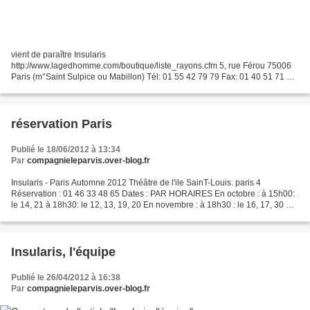
vient de paraître Insularis
http://www.lagedhomme.com/boutique/liste_rayons.cfm 5, rue Férou 75006
Paris (m°Saint Sulpice ou Mabillon) Tél: 01 55 42 79 79 Fax: 01 40 51 71 02
Librairie Age d'Homme 5 rue Férou PARIS contact: lagedhomme@orange.fr
réservation Paris
Publié le 18/06/2012 à 13:34
Par
compagnieleparvis.over-blog.fr
Insularis - Paris Automne 2012 Théâtre de l'ile SainT-Louis. paris 4
Réservation : 01 46 33 48 65 Dates : PAR HORAIRES En octobre : à 15h00:
le 14, 21 à 18h30: le 12, 13, 19, 20 En novembre : à 18h30 : le 16, 17, 30 En
décembre : à 15h00 : le 2 - 17h30:...
Insularis, l'équipe
Publié le 26/04/2012 à 16:38
Par
compagnieleparvis.over-blog.fr