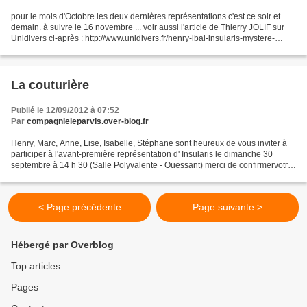
pour le mois d'Octobre les deux dernières représentations c'est ce soir et
demain. à suivre le 16 novembre ... voir aussi l'article de Thierry JOLIF sur
Unidivers ci-après : http://www.unidivers.fr/henry-lbal-insularis-mystere-
angeologique/ Une île. Une...
La couturière
Publié le 12/09/2012 à 07:52
Par
compagnieleparvis.over-blog.fr
Henry, Marc, Anne, Lise, Isabelle, Stéphane sont heureux de vous inviter à
participer à l'avant-première représentation d' Insularis le dimanche 30
septembre à 14 h 30 (Salle Polyvalente - Ouessant) merci de confirmervotre
présence par mail : compagnie.leparvis.@orange.fr...
< Page précédente
Page suivante >
Hébergé par Overblog
Top articles
Pages