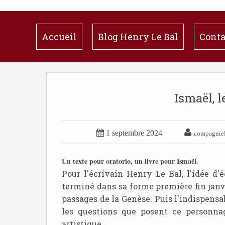
Accueil
Blog Henry Le Bal
Conta
Ismaël, l


1 septembre 2024
compagniel
Un texte pour oratorio, un livre pour Ismaël.
Pour l'écrivain Henry Le Bal, l'idée d'
terminé dans sa forme première fin janv
passages de la Genèse. Puis l'indispens
les questions que posent ce personnag
artistique.