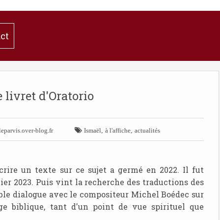
ct
e livret d'Oratorio

,
,
eparvis.over-blog.fr
Ismaël
à l'affiche
actualités
écrire un texte sur ce sujet a germé en 2022. Il fut
ier 2023. Puis vint la recherche des traductions des
able dialogue avec le compositeur Michel Boédec sur
e biblique, tant d'un point de vue spirituel que