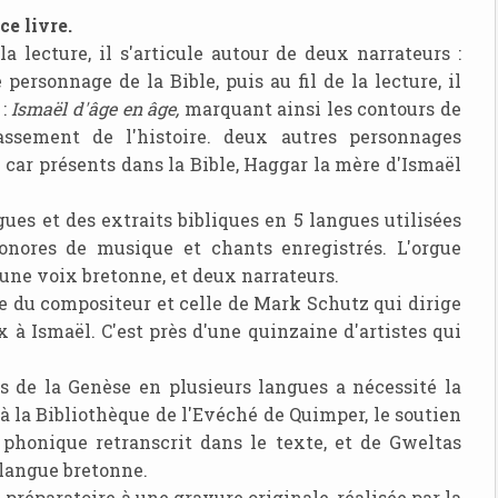
ce livre.
 lecture, il s'articule autour de deux narrateurs :
 personnage de la Bible, puis au fil de la lecture, il
 :
Ismaël d'âge en âge,
marquant ainsi les contours de
ssement de l'histoire. deux autres personnages
e car présents dans la Bible, Haggar la mère d'Ismaël
ues et des extraits bibliques en 5 langues utilisées
nores de musique et chants enregistrés. L'orgue
une voix bretonne, et deux narrateurs.
lle du compositeur et celle de Mark Schutz qui dirige
x à Ismaël. C'est près d'une quinzaine d'artistes qui
ts de la Genèse en plusieurs langues a nécessité la
 à la Bibliothèque de l'Evéché de Quimper, le soutien
phonique retranscrit dans le texte, et de Gweltas
 langue bretonne.
 préparatoire à une gravure originale, réalisée par la