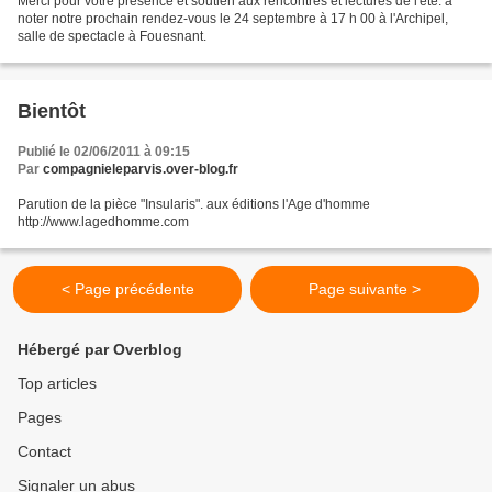
Merci pour votre présence et soutien aux rencontres et lectures de l'été. à
noter notre prochain rendez-vous le 24 septembre à 17 h 00 à l'Archipel,
salle de spectacle à Fouesnant.
Bientôt
Publié le 02/06/2011 à 09:15
Par
compagnieleparvis.over-blog.fr
Parution de la pièce "Insularis". aux éditions l'Age d'homme
http://www.lagedhomme.com
< Page précédente
Page suivante >
Hébergé par Overblog
Top articles
Pages
Contact
Signaler un abus