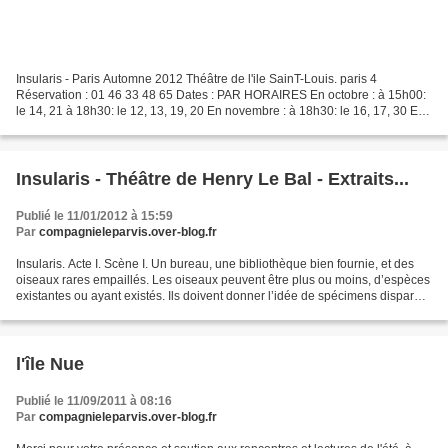
Insularis - Paris Automne 2012 Théâtre de l'ile SainT-Louis. paris 4
Réservation : 01 46 33 48 65 Dates : PAR HORAIRES En octobre : à 15h00:
le 14, 21 à 18h30: le 12, 13, 19, 20 En novembre : à 18h30: le 16, 17, 30 En
décembre : à 15h00: le 2 - 17h30:...
Insularis - Théâtre de Henry Le Bal - Extraits...
Publié le 11/01/2012 à 15:59
Par
compagnieleparvis.over-blog.fr
Insularis. Acte I. Scène I. Un bureau, une bibliothèque bien fournie, et des
oiseaux rares empaillés. Les oiseaux peuvent être plus ou moins, d’espèces
existantes ou ayant existés. Ils doivent donner l’idée de spécimens disparus
ou en voie de disparition....
l'île Nue
Publié le 11/09/2011 à 08:16
Par
compagnieleparvis.over-blog.fr